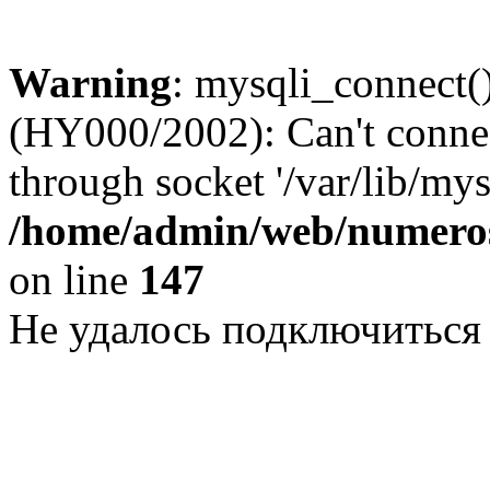
Warning
: mysqli_connect()
(HY000/2002): Can't conne
through socket '/var/lib/my
/home/admin/web/numeros
on line
147
Не удалось подключиться