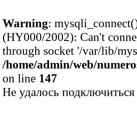
Warning
: mysqli_connect()
(HY000/2002): Can't conne
through socket '/var/lib/my
/home/admin/web/numeros
on line
147
Не удалось подключиться