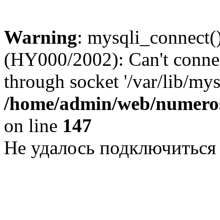
Warning
: mysqli_connect()
(HY000/2002): Can't conne
through socket '/var/lib/my
/home/admin/web/numeros
on line
147
Не удалось подключиться