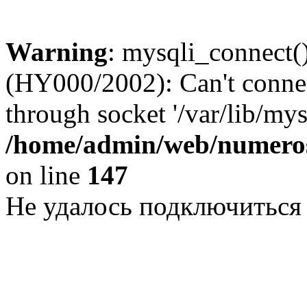
Warning
: mysqli_connect()
(HY000/2002): Can't conne
through socket '/var/lib/my
/home/admin/web/numeros
on line
147
Не удалось подключиться