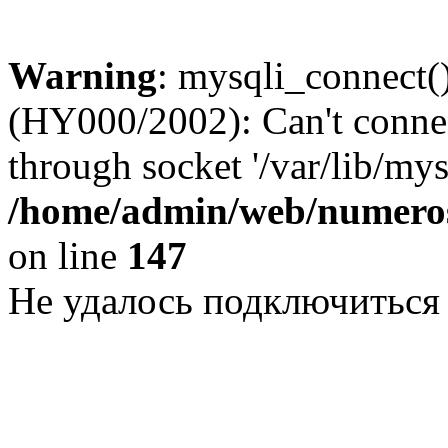
Warning
: mysqli_connect()
(HY000/2002): Can't conne
through socket '/var/lib/my
/home/admin/web/numeros
on line
147
Не удалось подключиться