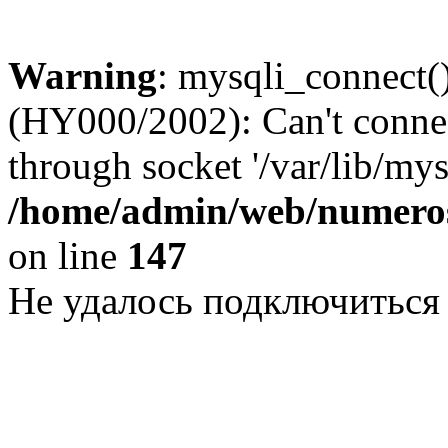
Warning
: mysqli_connect()
(HY000/2002): Can't conne
through socket '/var/lib/my
/home/admin/web/numeros
on line
147
Не удалось подключиться