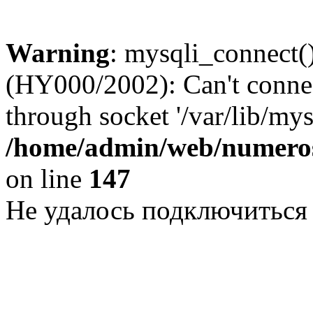
Warning
: mysqli_connect()
(HY000/2002): Can't conne
through socket '/var/lib/my
/home/admin/web/numeros
on line
147
Не удалось подключиться