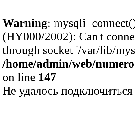
Warning
: mysqli_connect()
(HY000/2002): Can't conne
through socket '/var/lib/my
/home/admin/web/numeros
on line
147
Не удалось подключиться