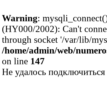
Warning
: mysqli_connect()
(HY000/2002): Can't conne
through socket '/var/lib/my
/home/admin/web/numeros
on line
147
Не удалось подключиться