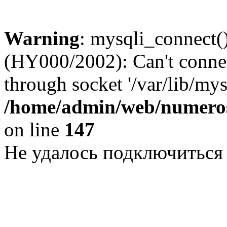
Warning
: mysqli_connect()
(HY000/2002): Can't conne
through socket '/var/lib/my
/home/admin/web/numeros
on line
147
Не удалось подключиться