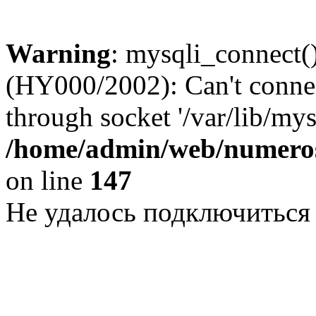
Warning
: mysqli_connect()
(HY000/2002): Can't conne
through socket '/var/lib/my
/home/admin/web/numeros
on line
147
Не удалось подключиться