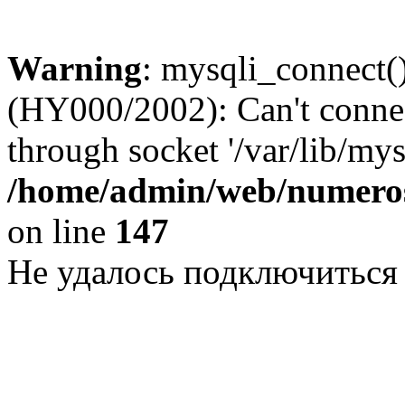
Warning
: mysqli_connect()
(HY000/2002): Can't conne
through socket '/var/lib/my
/home/admin/web/numeros
on line
147
Не удалось подключиться