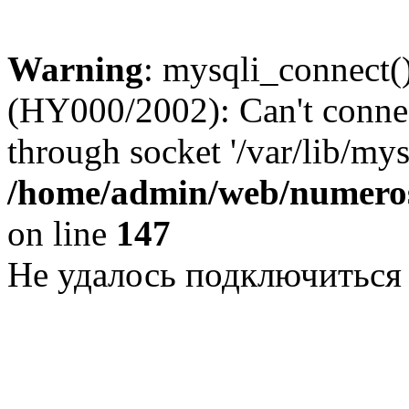
Warning
: mysqli_connect()
(HY000/2002): Can't conne
through socket '/var/lib/my
/home/admin/web/numeros
on line
147
Не удалось подключиться