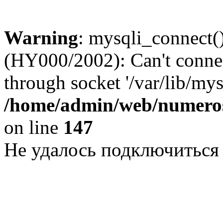
Warning
: mysqli_connect()
(HY000/2002): Can't conne
through socket '/var/lib/my
/home/admin/web/numeros
on line
147
Не удалось подключиться