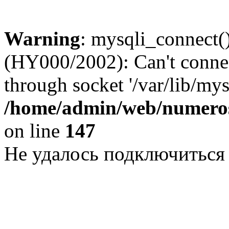
Warning
: mysqli_connect()
(HY000/2002): Can't conne
through socket '/var/lib/my
/home/admin/web/numeros
on line
147
Не удалось подключиться