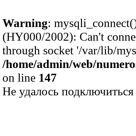
Warning
: mysqli_connect()
(HY000/2002): Can't conne
through socket '/var/lib/my
/home/admin/web/numeros
on line
147
Не удалось подключиться