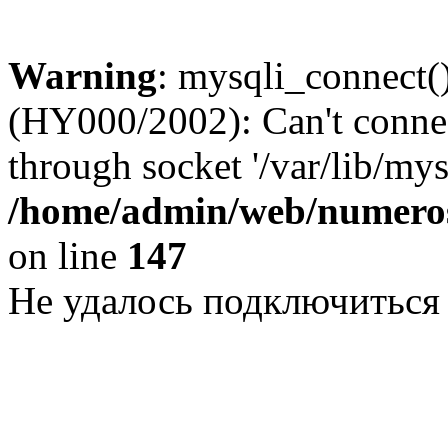
Warning
: mysqli_connect()
(HY000/2002): Can't conne
through socket '/var/lib/my
/home/admin/web/numeros
on line
147
Не удалось подключиться