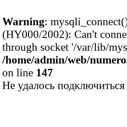
Warning
: mysqli_connect()
(HY000/2002): Can't conne
through socket '/var/lib/my
/home/admin/web/numeros
on line
147
Не удалось подключиться